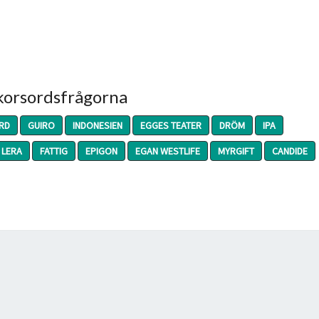
 korsordsfrågorna
RD
GUIRO
INDONESIEN
EGGES TEATER
DRÖM
IPA
 LERA
FATTIG
EPIGON
EGAN WESTLIFE
MYRGIFT
CANDIDE