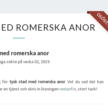
OLÖS
TYSK
MED ROMERSKA ANOR
STAD
MED
ROMERSKA
ANOR
 med romerska anor
ga sökte på vecka 02, 2019.
ng för
tysk stad med romerska anor
. Vet du vad det kan
r en tjänst och skriv in lösningen
nedanför
, stort tack!