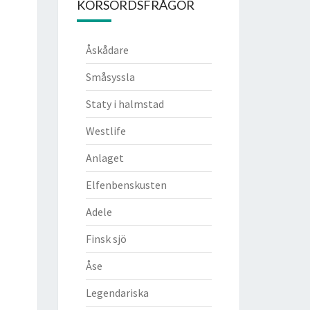
KORSORDSFRÅGOR
Åskådare
Småsyssla
Staty i halmstad
Westlife
Anlaget
Elfenbenskusten
Adele
Finsk sjö
Åse
Legendariska