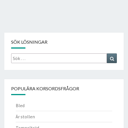
SÖK LÖSNINGAR
Sök
Search
efter:
POPULÄRA KORSORDSFRÅGOR
Bled
Är stollen
Tempelträd