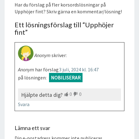
Har du förslag på fler korsordslösningar på
Upphöjer fint? Skriv gärna en kommentar/lösning!
Ett lösningsförslag till “
Upphöjer
fint
”
Anonym
skriver:
Anonym
har förslag
3 juli, 2024 kl. 16:47
på lösningen:
NOBILISERAR
0
0
Hjälpte detta dig?
Svara
Lämna ett svar
Din e-postadress kommer inte publiceras.