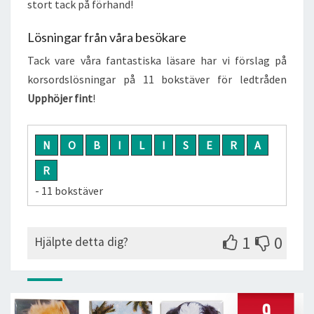
stort tack på förhand!
Lösningar från våra besökare
Tack vare våra fantastiska läsare har vi förslag på
korsordslösningar på 11 bokstäver för ledtråden
Upphöjer fint
!
N
O
B
I
L
I
S
E
R
A
R
- 11 bokstäver
1
0
Hjälpte detta dig?