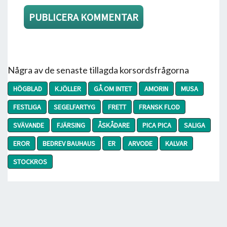
Några av de senaste tillagda korsordsfrågorna
HÖGBLAD
KJÖLLER
GÅ OM INTET
AMORIN
MUSA
FESTLIGA
SEGELFARTYG
FRETT
FRANSK FLOD
SVÄVANDE
FJÄRSING
ÅSKÅDARE
PICA PICA
SALIGA
EROR
BEDREV BAUHAUS
ER
ARVODE
KALVAR
STOCKROS