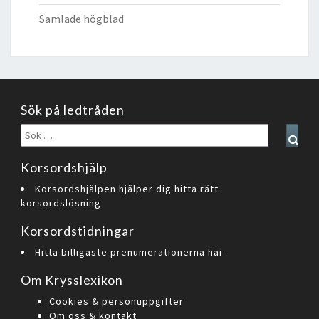
Samlade högblad
Sök på ledtråden
Sök
Sear
efter:
Korsordshjälp
Korsordshjälpen hjälper dig hitta rätt
korsordslösning
Korsordstidningar
Hitta billigaste prenumerationerna här
Om Krysslexikon
Cookies & personuppgifter
Om oss & kontakt