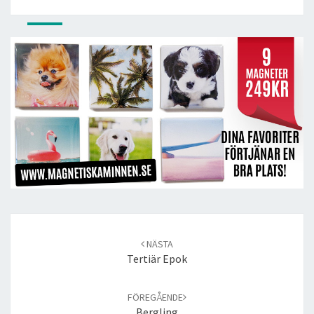
Post
navigation
NÄSTA
Tertiär Epok
FÖREGÅENDE
Bergling