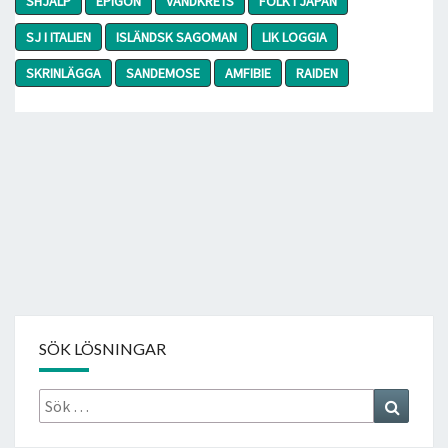
SHJÄLP
EPIGON
VÄNDKRETS
FOLK I JAPAN
SJ I ITALIEN
ISLÄNDSK SAGOMAN
LIK LOGGIA
SKRINLÄGGA
SANDEMOSE
AMFIBIE
RAIDEN
SÖK LÖSNINGAR
Sök
Search
efter: