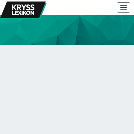
Togg
navi