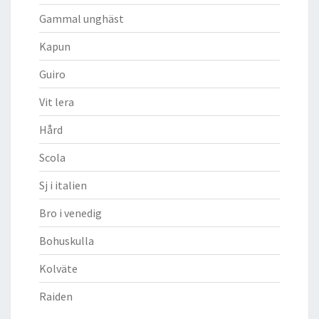
Gammal unghäst
Kapun
Guiro
Vit lera
Hård
Scola
Sj i italien
Bro i venedig
Bohuskulla
Kolväte
Raiden