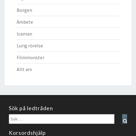
Borgen
Ämbete
Icaman
Lurig rörelse
Filmmonster
Allt arv
Sök på ledtråden
Sök
Sear
efter:
Korsordshjälp