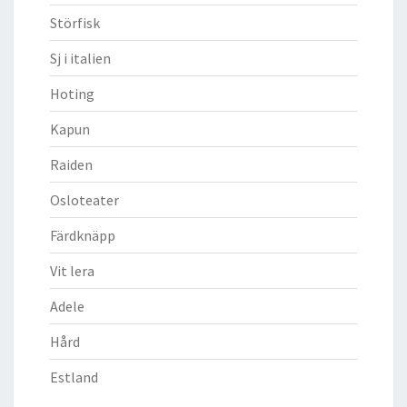
Störfisk
Sj i italien
Hoting
Kapun
Raiden
Osloteater
Färdknäpp
Vit lera
Adele
Hård
Estland