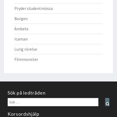
Pryder studentmössa
Borgen
Ämbete
Icaman
Lurig rörelse
Filmmonster
Sök på ledtråden
Sök
Sear
efter:
Korsordshjälp