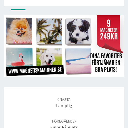
Post
navigation
NÄSTA
Lämplig
FÖREGÅENDE
Finns På Plats