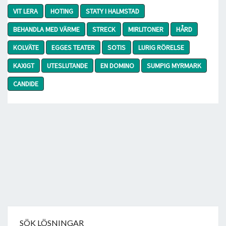
VIT LERA
HOTING
STATY I HALMSTAD
BEHANDLA MED VÄRME
STRECK
MIRLITONER
HÅRD
KOLVÄTE
EGGES TEATER
SOTIS
LURIG RÖRELSE
KAXIGT
UTESLUTANDE
EN DOMINO
SUMPIG MYRMARK
CANDIDE
SÖK LÖSNINGAR