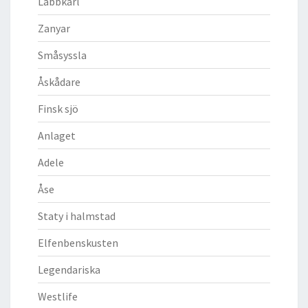
Labbkärl
Zanyar
Småsyssla
Åskådare
Finsk sjö
Anlaget
Adele
Åse
Staty i halmstad
Elfenbenskusten
Legendariska
Westlife