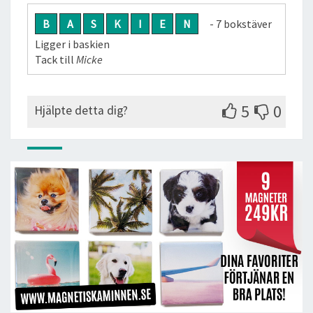
B
A
S
K
I
E
N
- 7 bokstäver
Ligger i baskien
Tack till
Micke
5
0
Hjälpte detta dig?