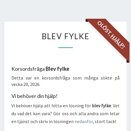
OLÖST,
BLEV
BLEV FYLKE
HJÄLP!
FYLKE
Korsordsfråga
Blev fylke
Detta var en korsordsfråga som många sökte på
vecka 20, 2026.
Vi behöver din hjälp!
Vi behöver hjälp att hitta en lösning för
blev fylke
. Vet
du vad det kan vara? Gör oss och alla andra som letar
en tjänst och skriv in lösningen
nedanför
, stort tack!