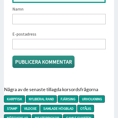
Namn
E-postadress
Några av de senaste tillagda korsordsfrågorna
KARPFISK
NYLIBERAL RAND
FJÄRSING
URHOLKNING
STAMP
VILDOXE
SAMLADE HÖGBLAD
OTÅLIG
NÖTCHOKLAD
INSATSBRICKOR
GAMLE SVARTEN