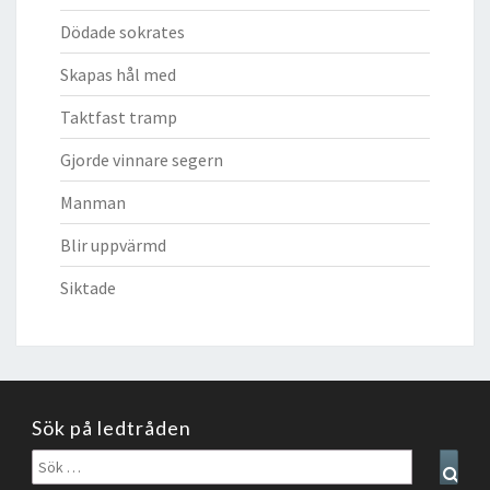
Dödade sokrates
Skapas hål med
Taktfast tramp
Gjorde vinnare segern
Manman
Blir uppvärmd
Siktade
Sök på ledtråden
Sök
Sear
efter: