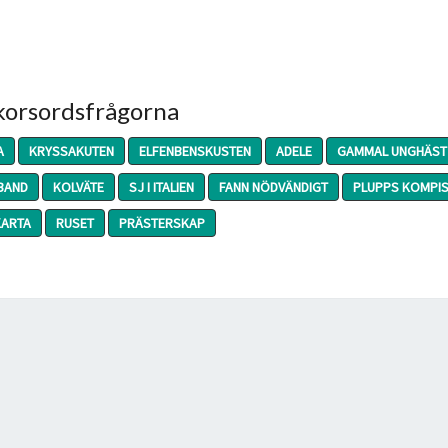
 korsordsfrågorna
A
KRYSSAKUTEN
ELFENBENSKUSTEN
ADELE
GAMMAL UNGHÄST
BAND
KOLVÄTE
SJ I ITALIEN
FANN NÖDVÄNDIGT
PLUPPS KOMPI
KARTA
RUSET
PRÄSTERSKAP