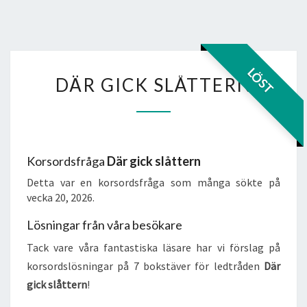
DÄR
LÖST
DÄR GICK SLÅTTERN
GICK
SLÅTTERN
Korsordsfråga
Där gick slåttern
Detta var en korsordsfråga som många sökte på
vecka 20, 2026.
Lösningar från våra besökare
Tack vare våra fantastiska läsare har vi förslag på
korsordslösningar på 7 bokstäver för ledtråden
Där
gick slåttern
!