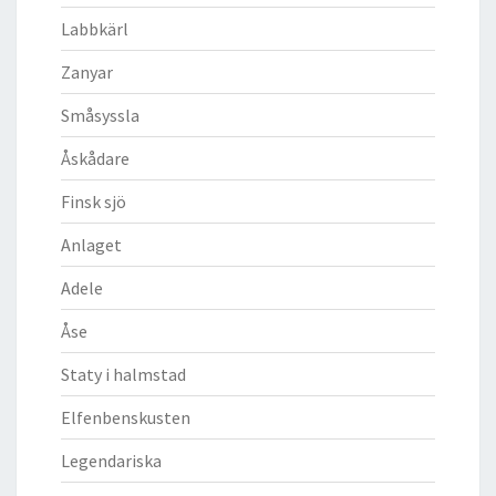
Labbkärl
Zanyar
Småsyssla
Åskådare
Finsk sjö
Anlaget
Adele
Åse
Staty i halmstad
Elfenbenskusten
Legendariska