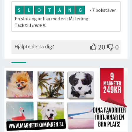
S
L
O
T
Ä
N
G
- 7 bokstäver
En slotäng är lika med en slåtteräng
Tack till
Irene K.
20
0
Hjälpte detta dig?