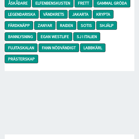
ÅSKÅDARE
ELFENBENSKUSTEN
FRETT
GAMMAL GRÖDA
LEGENDARISKA
VÄNDKRETS
JAKARTA
KRYPTA
FÄRDKNÄPP
ZANYAR
RAIDEN
SOTIS
SHJÄLP
BANNLYSNING
EGAN WESTLIFE
SJ I ITALIEN
FUJITASKALAN
FANN NÖDVÄNDIGT
LABBKÄRL
PRÄSTERSKAP