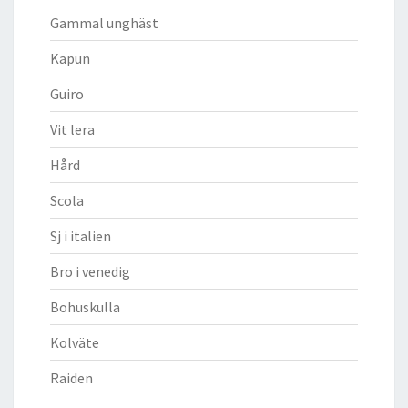
Gammal unghäst
Kapun
Guiro
Vit lera
Hård
Scola
Sj i italien
Bro i venedig
Bohuskulla
Kolväte
Raiden