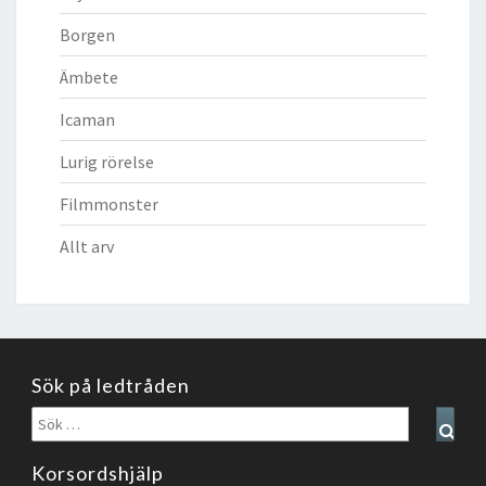
Borgen
Ämbete
Icaman
Lurig rörelse
Filmmonster
Allt arv
Sök på ledtråden
Sök
Sear
efter:
Korsordshjälp