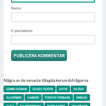
Namn
E-postadress
Några av de senaste tillagda korsordsfrågorna
LENINS ROMAN
EGGES TEATER
SOTIS
SHJÄLP
SLOVENIEN
CANDIDE
FÖRSTA FÖRBAND
SMÄLEK
ALIKA
BO WIDERBERG
NUDELSOPPA
ZELLWEGER