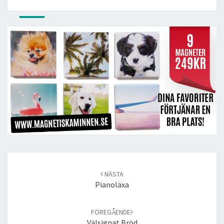
Post
navigation
NÄSTA
Pianoläxa
FÖREGÅENDE
Välsignat Bröd