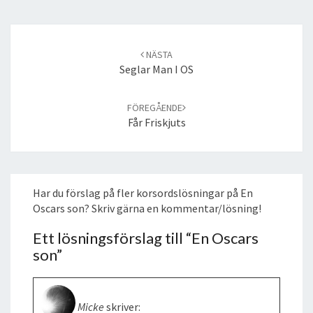
Post
navigation
NÄSTA
Seglar Man I OS
FÖREGÅENDE
Får Friskjuts
Har du förslag på fler korsordslösningar på En
Oscars son? Skriv gärna en kommentar/lösning!
Ett lösningsförslag till “
En Oscars
son
”
Micke
skriver: