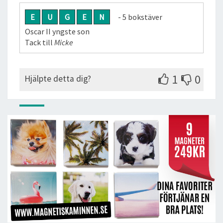
E
U
G
E
N
- 5 bokstäver
Oscar II yngste son
Tack till
Micke
1
0
Hjälpte detta dig?