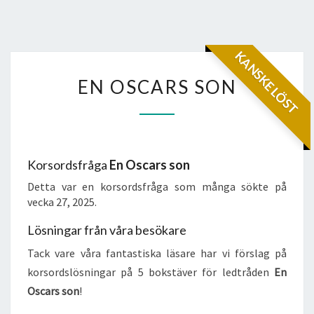
KANSKE LÖST
EN
EN OSCARS SON
OSCARS
SON
Korsordsfråga
En Oscars son
Detta var en korsordsfråga som många sökte på
vecka 27, 2025.
Lösningar från våra besökare
Tack vare våra fantastiska läsare har vi förslag på
korsordslösningar på 5 bokstäver för ledtråden
En
Oscars son
!