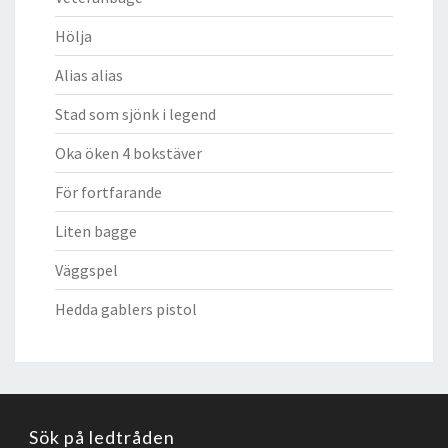
Hölja
Alias alias
Stad som sjönk i legend
Oka öken 4 bokstäver
För fortfarande
Liten bagge
Väggspel
Hedda gablers pistol
Sök på ledtråden