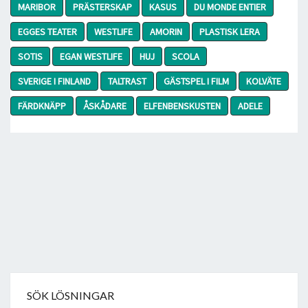
MARIBOR
PRÄSTERSKAP
KASUS
DU MONDE ENTIER
EGGES TEATER
WESTLIFE
AMORIN
PLASTISK LERA
SOTIS
EGAN WESTLIFE
HUJ
SCOLA
SVERIGE I FINLAND
TALTRAST
GÄSTSPEL I FILM
KOLVÄTE
FÄRDKNÄPP
ÅSKÅDARE
ELFENBENSKUSTEN
ADELE
SÖK LÖSNINGAR