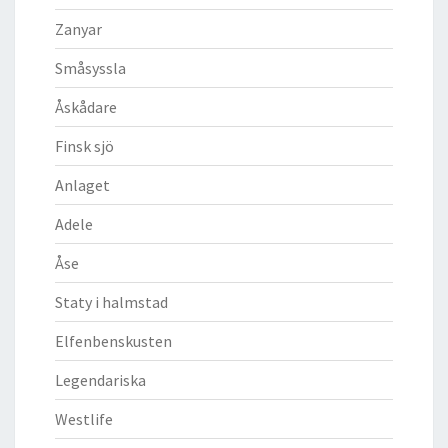
Zanyar
Småsyssla
Åskådare
Finsk sjö
Anlaget
Adele
Åse
Staty i halmstad
Elfenbenskusten
Legendariska
Westlife