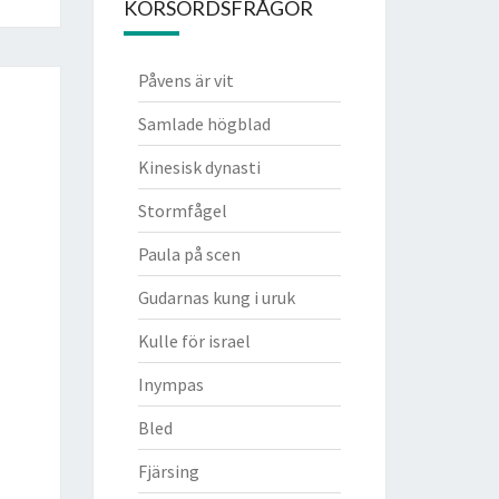
KORSORDSFRÅGOR
Påvens är vit
Samlade högblad
Kinesisk dynasti
Stormfågel
Paula på scen
Gudarnas kung i uruk
Kulle för israel
Inympas
Bled
Fjärsing