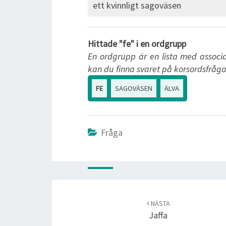
ett kvinnligt sagoväsen
Hittade "fe" i en ordgrupp
En ordgrupp är en lista med associa
kan du finna svaret på korsordsfråga
FE
SAGOVÄSEN
ÄLVA
Fråga
Post
navigation
NÄSTA
Jaffa