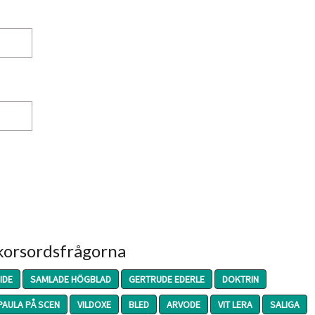
 korsordsfrågorna
IDE
SAMLADE HÖGBLAD
GERTRUDE EDERLE
DOKTRIN
PAULA PÅ SCEN
VILDOXE
BLED
ARVODE
VIT LERA
SALIGA