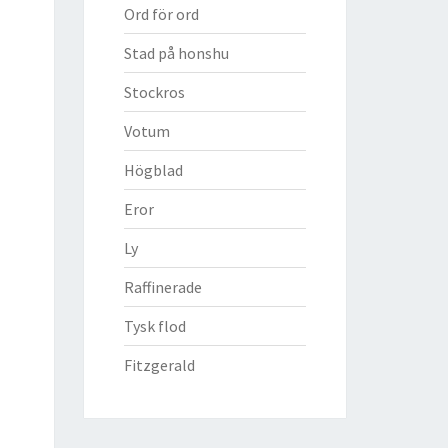
Ord för ord
Stad på honshu
Stockros
Votum
Högblad
Eror
Ly
Raffinerade
Tysk flod
Fitzgerald