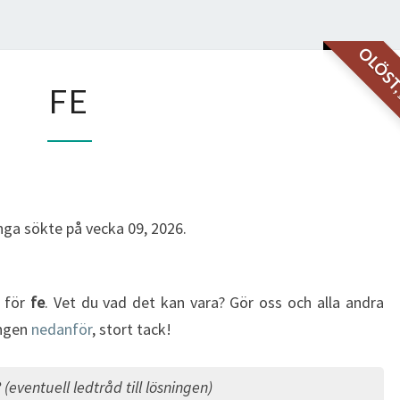
OLÖS
FE
FE
ga sökte på vecka 09, 2026.
g för
fe
. Vet du vad det kan vara? Gör oss och alla andra
ingen
nedanför
, stort tack!
?
(eventuell ledtråd till lösningen)