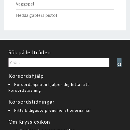
Väggspel
Hedda gablers pistol
Sök på ledtråden
Sök
Sear
efter:
Korsordshjälp
Korsordshjälpen hjälper dig hitta rätt
korsordslösning
Korsordstidningar
Hitta billigaste prenumerationerna här
Om Krysslexikon