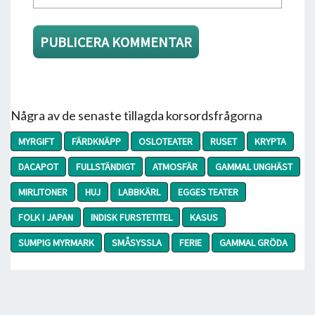
Några av de senaste tillagda korsordsfrågorna
MYRGIFT
FÄRDKNÄPP
OSLOTEATER
RUSET
KRYPTA
DACAPOT
FULLSTÄNDIGT
ATMOSFÄR
GAMMAL UNGHÄST
MIRLITONER
HUJ
LABBKÄRL
EGGES TEATER
FOLK I JAPAN
INDISK FURSTETITEL
KASUS
SUMPIG MYRMARK
SMÅSYSSLA
FERIE
GAMMAL GRÖDA