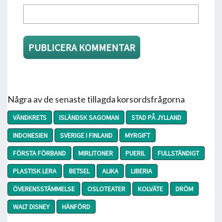
Några av de senaste tillagda korsordsfrågorna
VÄNDKRETS
ISLÄNDSK SAGOMAN
STAD PÅ JYLLAND
INDONESIEN
SVERIGE I FINLAND
MYRGIFT
FÖRSTA FÖRBAND
MIRLITONER
PUERIL
FULLSTÄNDIGT
PLASTISK LERA
BETSEL
ALIKA
LIBERIA
ÖVERENSSTÄMMELSE
OSLOTEATER
KOLVÄTE
DRÖM
WALT DISNEY
HÄNFÖRD