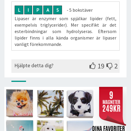
L
I
P
A
S
- 5 bokstäver
Lipaser är enzymer som spjälkar lipider (fett,
exempelvis triglycerider). Mer specifikt är det
esterbindningar som hydrolyseras. Eftersom
lipider finns i alla kända organismer är lipaser
vanligt förekommande.
19
2
Hjälpte detta dig?