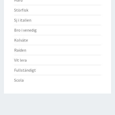
Störfisk
Sj i italien
Bro i venedig
Kolväte
Raiden
Vit lera
Fullständigt
Scola