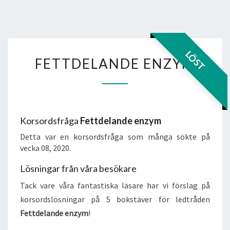
FETTDELANDE
LÖST
FETTDELANDE ENZYM
ENZYM
Korsordsfråga
Fettdelande enzym
Detta var en korsordsfråga som många sökte på
vecka 08, 2020.
Lösningar från våra besökare
Tack vare våra fantastiska läsare har vi förslag på
korsordslösningar på 5 bokstäver för ledtråden
Fettdelande enzym
!