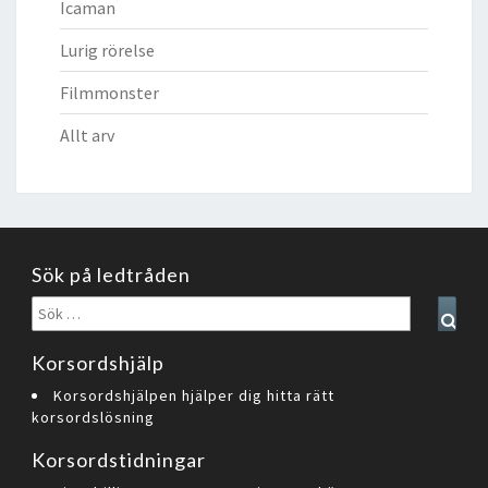
Icaman
Lurig rörelse
Filmmonster
Allt arv
Sök på ledtråden
Sök
Sear
efter:
Korsordshjälp
Korsordshjälpen hjälper dig hitta rätt
korsordslösning
Korsordstidningar