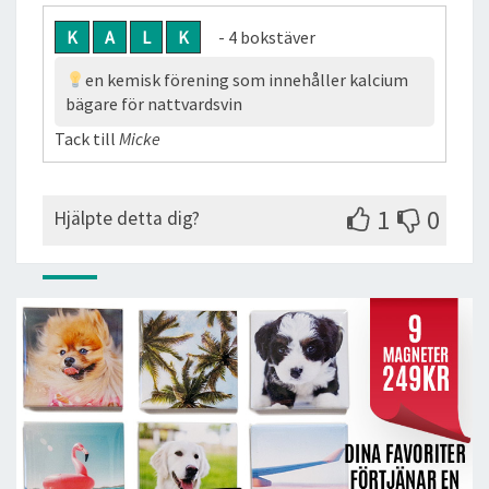
K
A
L
K
- 4 bokstäver
en kemisk förening som innehåller kalcium
bägare för nattvardsvin
Tack till
Micke
1
0
Hjälpte detta dig?