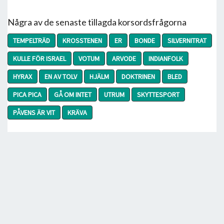
Några av de senaste tillagda korsordsfrågorna
TEMPELTRÄD
KROSSTENEN
ER
BONDE
SILVERNITRAT
KULLE FÖR ISRAEL
VOTUM
ARVODE
INDIANFOLK
HYRAX
EN AV TOLV
HJÄLM
DOKTRINEN
BLED
PICA PICA
GÅ OM INTET
UTRUM
SKYTTESPORT
PÅVENS ÄR VIT
KRÄVA