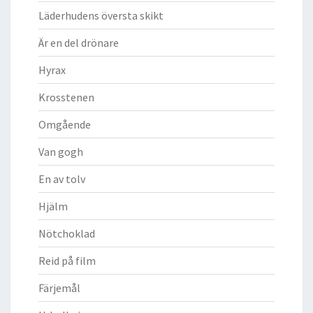
Läderhudens översta skikt
Är en del drönare
Hyrax
Krosstenen
Omgående
Van gogh
En av tolv
Hjälm
Nötchoklad
Reid på film
Färjemål