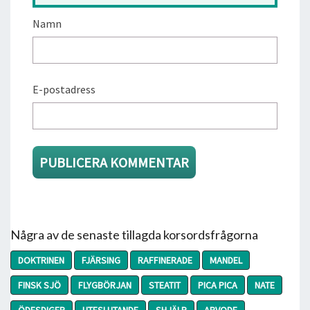
Namn
E-postadress
Några av de senaste tillagda korsordsfrågorna
DOKTRINEN
FJÄRSING
RAFFINERADE
MANDEL
FINSK SJÖ
FLYGBÖRJAN
STEATIT
PICA PICA
NATE
ÖDESDIGER
UTESLUTANDE
SHJÄLP
ARVODE