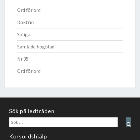
Ord för ord
Doktrin
Saliga
Samlade högblad
Nr 35
Ord för ord
Sök på ledtråden
Sök
Sear
efter:
Korsordshjälp