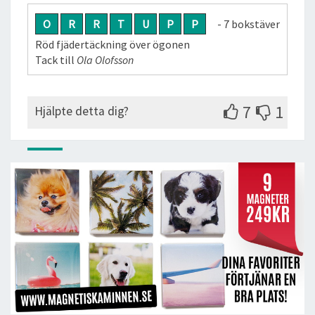
O
R
R
T
U
P
P
- 7 bokstäver
Röd fjädertäckning över ögonen
Tack till
Ola Olofsson
7
1
Hjälpte detta dig?