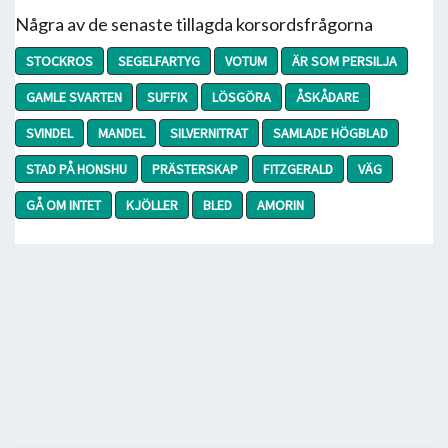
Några av de senaste tillagda korsordsfrågorna
STOCKROS
SEGELFARTYG
VOTUM
ÄR SOM PERSILJA
GAMLE SVARTEN
SUFFIX
LÖSGÖRA
ÅSKÅDARE
SVINDEL
MANDEL
SILVERNITRAT
SAMLADE HÖGBLAD
STAD PÅ HONSHU
PRÄSTERSKAP
FITZGERALD
VÄG
GÅ OM INTET
KJÖLLER
BLED
AMORIN