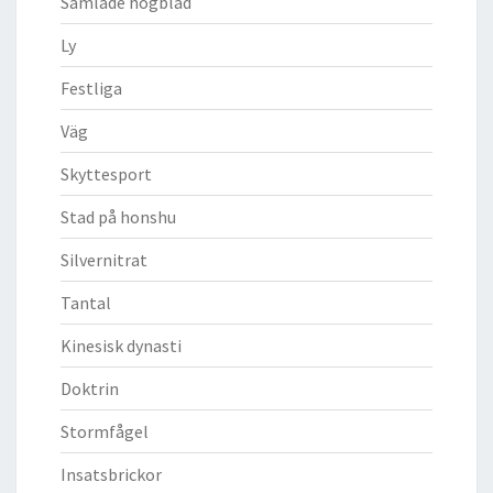
Samlade högblad
Ly
Festliga
Väg
Skyttesport
Stad på honshu
Silvernitrat
Tantal
Kinesisk dynasti
Doktrin
Stormfågel
Insatsbrickor