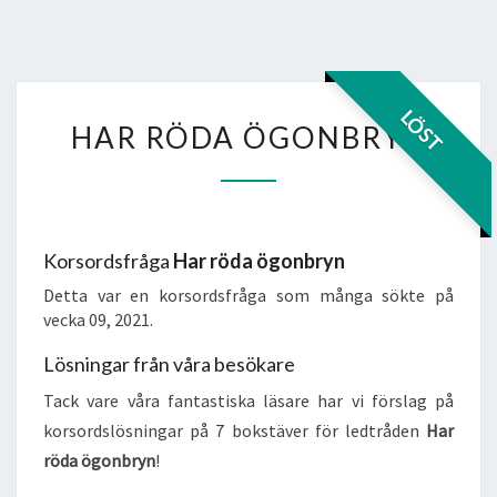
HAR
LÖST
HAR RÖDA ÖGONBRYN
RÖDA
ÖGONBRYN
Korsordsfråga
Har röda ögonbryn
Detta var en korsordsfråga som många sökte på
vecka 09, 2021.
Lösningar från våra besökare
Tack vare våra fantastiska läsare har vi förslag på
korsordslösningar på 7 bokstäver för ledtråden
Har
röda ögonbryn
!