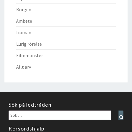
Borgen
Ämbete
Icaman
Lurig rörelse
Filmmonster
Allt arv
Sök på ledtråden
Sök
Sear
efter:
Korsordshjälp