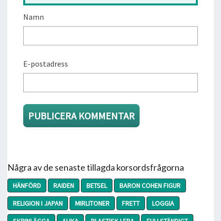
Namn
E-postadress
Några av de senaste tillagda korsordsfrågorna
HÄNFÖRD
RAIDEN
BETSEL
BARON COHEN FIGUR
RELIGION I JAPAN
MIRLITONER
FRETT
LOGGIA
SKRINLÄGGA
ALIKA
PLASTISK LERA
FULLSTÄNDIGT