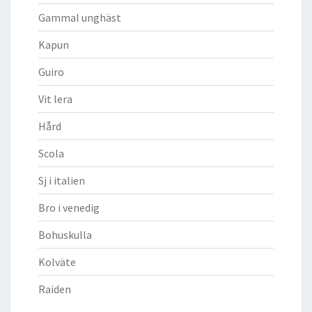
Gammal unghäst
Kapun
Guiro
Vit lera
Hård
Scola
Sj i italien
Bro i venedig
Bohuskulla
Kolväte
Raiden