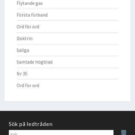
Flytande gas
Första förband
Ord för ord
Doktrin
Saliga
Samlade högblad
Nr 35
Ord för ord
Sök på ledtråden
Sök
Sear