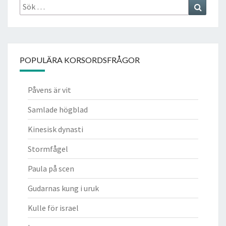
Sök
Search
efter:
POPULÄRA KORSORDSFRÅGOR
Påvens är vit
Samlade högblad
Kinesisk dynasti
Stormfågel
Paula på scen
Gudarnas kung i uruk
Kulle för israel