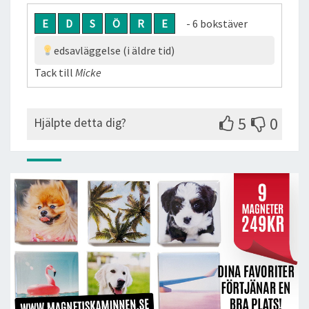
E
D
S
Ö
R
E
- 6 bokstäver
edsavläggelse (i äldre tid)
Tack till
Micke
5
0
Hjälpte detta dig?