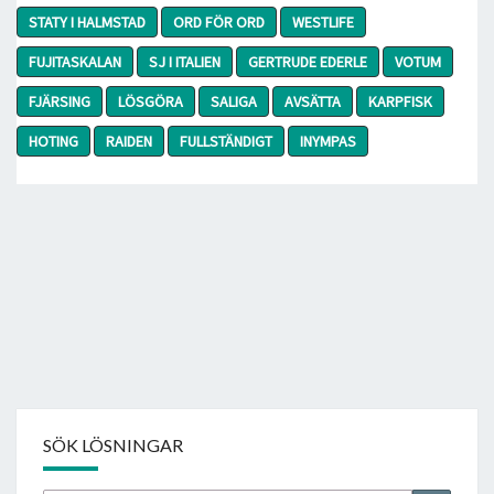
STATY I HALMSTAD
ORD FÖR ORD
WESTLIFE
FUJITASKALAN
SJ I ITALIEN
GERTRUDE EDERLE
VOTUM
FJÄRSING
LÖSGÖRA
SALIGA
AVSÄTTA
KARPFISK
HOTING
RAIDEN
FULLSTÄNDIGT
INYMPAS
SÖK LÖSNINGAR