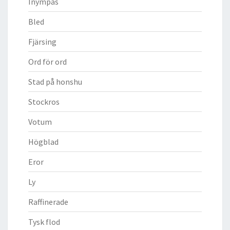
Inympas
Bled
Fjärsing
Ord för ord
Stad på honshu
Stockros
Votum
Högblad
Eror
Ly
Raffinerade
Tysk flod