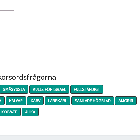
 korsordsfrågorna
SMÅSYSSLA
KULLE FÖR ISRAEL
FULLSTÄNDIGT
A
KALVAR
KÄRV
LABBKÄRL
SAMLADE HÖGBLAD
AMORIN
KOLVÄTE
ALIKA