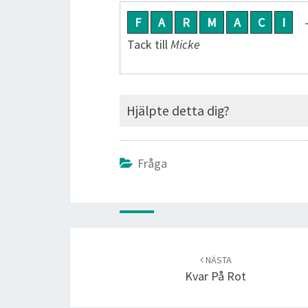
F
A
R
M
A
C
I
-
Tack till
Micke
Hjälpte detta dig?
Fråga
Post
navigation
NÄSTA
Kvar På Rot