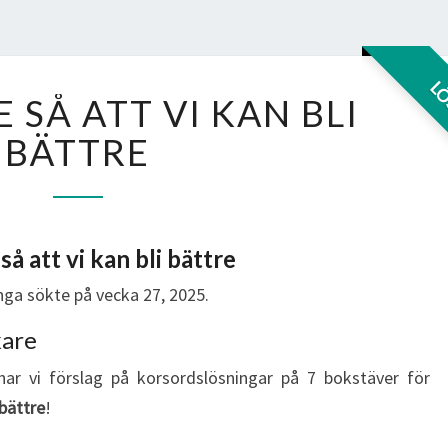
KUNNANDE
L
SÅ ATT VI KAN BLI
SÅ
ATT
BÄTTRE
VI
KAN
BLI
BÄTTRE
å att vi kan bli bättre
ga sökte på vecka 27, 2025.
kare
har vi förslag på korsordslösningar på 7 bokstäver för
 bättre
!