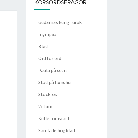
KORSORDSFRÅGOR
Gudarnas kung i uruk
Inympas
Bled
Ord för ord
Paula på scen
Stad på honshu
Stockros
Votum
Kulle för israel
Samlade högblad