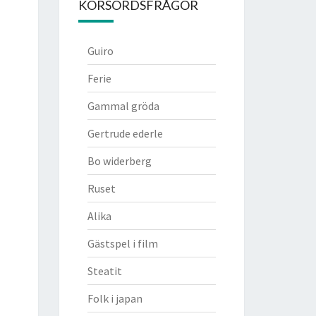
KORSORDSFRÅGOR
Guiro
Ferie
Gammal gröda
Gertrude ederle
Bo widerberg
Ruset
Alika
Gästspel i film
Steatit
Folk i japan