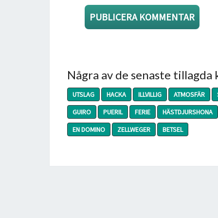
Några av de senaste tillagda
UTSLAG
HACKA
ILLVILLIG
ATMOSFÄR
GUIRO
PUERIL
FERIE
HÄSTDJURSHONA
EN DOMINO
ZELLWEGER
BETSEL