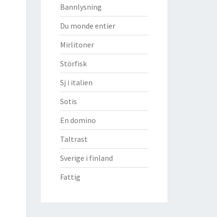
Bannlysning
Du monde entier
Mirlitoner
Störfisk
Sj i italien
Sotis
En domino
Taltrast
Sverige i finland
Fattig