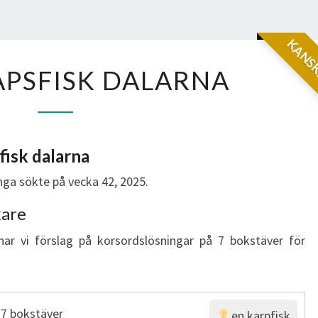
KANSK
LANDSKAPSFISK
PSFISK DALARNA
DALARNA
isk dalarna
ga sökte på vecka 42, 2025.
kare
har vi förslag på korsordslösningar på 7 bokstäver för
 7 bokstäver
en karpfisk