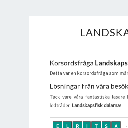
LANDSKA
Korsordsfråga
Landskapsf
Detta var en korsordsfråga som mån
Lösningar från våra besö
Tack vare våra fantastiska läsare 
ledtråden
Landskapsfisk dalarna
!
E
L
R
I
T
S
A
-