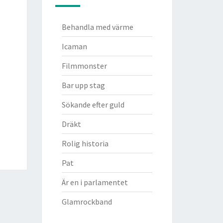
Behandla med värme
Icaman
Filmmonster
Bar upp stag
Sökande efter guld
Dräkt
Rolig historia
Pat
Är en i parlamentet
Glamrockband