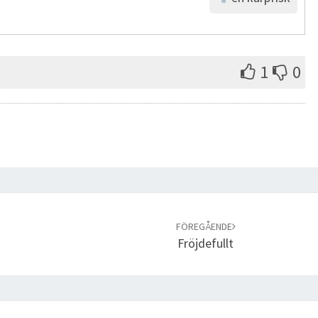
1
0
FÖREGÅENDE
Fröjdefullt