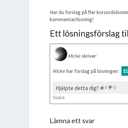
Har du förslag på fler korsordslösni
kommentar/lösning!
Ett lösningsförslag til
Micke
skriver:
Micke
har förslag på lösningen:
E
Hjälpte detta dig?
0
0
Svara
Lämna ett svar