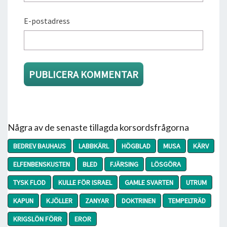
E-postadress
Några av de senaste tillagda korsordsfrågorna
BEDREV BAUHAUS
LABBKÄRL
HÖGBLAD
MUSA
KÄRV
ELFENBENSKUSTEN
BLED
FJÄRSING
LÖSGÖRA
TYSK FLOD
KULLE FÖR ISRAEL
GAMLE SVARTEN
UTRUM
KAPUN
KJÖLLER
ZANYAR
DOKTRINEN
TEMPELTRÄD
KRIGSLÖN FÖRR
EROR