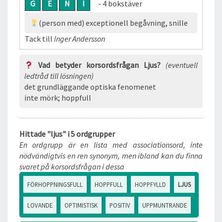
G
E
N
I
- 4 bokstäver
(person med) exceptionell begåvning, snille
Tack till
Inger Andersson
Vad betyder korsordsfrågan Ljus?
(eventuell
ledtråd till lösningen)
det grundläggande optiska fenomenet
inte mörk; hoppfull
Hittade "ljus" i 5 ordgrupper
En ordgrupp är en lista med associationsord, inte
nödvändigtvis en ren synonym, men ibland kan du finna
svaret på korsordsfrågan i dessa
FÖRHOPPNINGSFULL
HOPPFULL
HOPPFYLLD
LJUS
LOVANDE
OPTIMISTISK
POSITIV
UPPMUNTRANDE