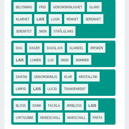
BELYSNING
FRID
GENOMSKINLIGHET
GLANS
KLARHET
LJUS
LUGN
RENHET
SERENHET
SERENITET
SKEN
STRÅLGLANS
DAG
DAGER
DAGSLJUS
GLANDEL
IRRSKEN
LJUS
LUMEN
LUX
SKEN
SKIMMER
DIAFAN
GENOMSKINLIG
KLAR
KRISTALLISK
LIMPID
LJUS
LUCID
TRANSPARENT
BLOSS
DANK
FACKLA
IRRBLOSS
LJUS
LYKTGUBBE
MARESCHALL
MARSCHALL
PÄRTA