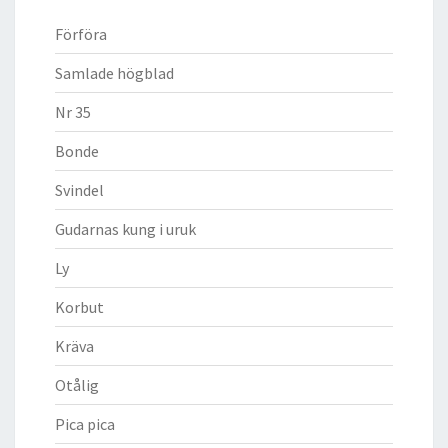
Förföra
Samlade högblad
Nr 35
Bonde
Svindel
Gudarnas kung i uruk
Ly
Korbut
Kräva
Otålig
Pica pica