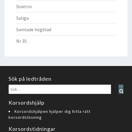
Doktrin
Saliga
Samlade högblad
Nr 35
Sök på ledtråden
Sök
Sear
efter:
Korsordshjälp
Korsordshjälpen hjälper dig hitta rätt
korsordslösning
Korsordstidningar