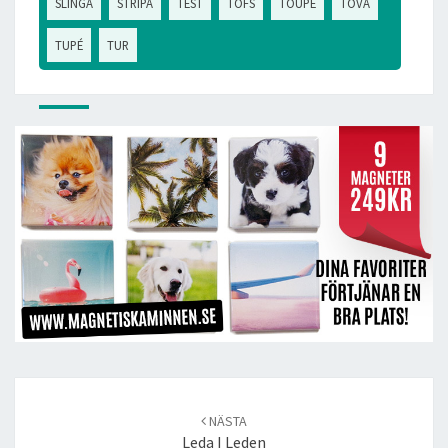
SLINGA
STRIPA
TEST
TOFS
TOUPÉ
TOVA
TUPÉ
TUR
Post
navigation
NÄSTA
Leda I Leden