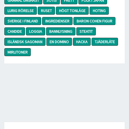
GAMMAL UNGHÄST
SOTIS
FRETT
FOLK I JAPAN
LURIG RÖRELSE
RUSET
HÖGT TONLÄGE
HOTING
SVERIGE I FINLAND
INGREDIENSER
BARON COHEN FIGUR
CANDIDE
LOGGIA
BANNLYSNING
STEATIT
ISLÄNDSK SAGOMAN
EN DOMINO
HACKA
TJÄDERLÄTE
MIRLITONER