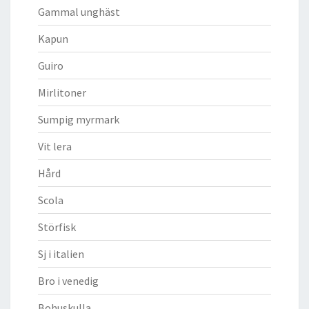
Gammal unghäst
Kapun
Guiro
Mirlitoner
Sumpig myrmark
Vit lera
Hård
Scola
Störfisk
Sj i italien
Bro i venedig
Bohuskulla