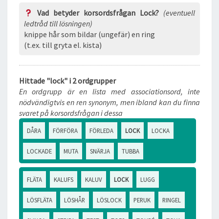
Vad betyder korsordsfrågan Lock?
(eventuell
ledtråd till lösningen)
knippe hår som bildar (ungefär) en ring
(t.ex. till gryta el. kista)
Hittade "lock" i 2 ordgrupper
En ordgrupp är en lista med associationsord, inte
nödvändigtvis en ren synonym, men ibland kan du finna
svaret på korsordsfrågan i dessa
DÅRA
FÖRFÖRA
FÖRLEDA
LOCK
LOCKA
LOCKADE
MUTA
SNÄRJA
TUBBA
FLÄTA
KALUFS
KALUV
LOCK
LUGG
LÖSFLÄTA
LÖSHÅR
LÖSLOCK
PERUK
RINGEL