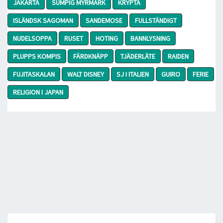
JAKARTA
SUMPIG MYRMARK
KRYPTA
ISLÄNDSK SAGOMAN
SANDEMOSE
FULLSTÄNDIGT
NUDELSOPPA
RUSET
HOTING
BANNLYSNING
PLUPPS KOMPIS
FÄRDKNÄPP
TJÄDERLÄTE
RAIDEN
FUJITASKALAN
WALT DISNEY
SJ I ITALIEN
GUIRO
FERIE
RELIGION I JAPAN