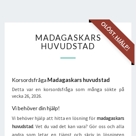
OLÖST,
MADAGASKARS
MADAGASKARS
HJÄLP!
HUVUDSTAD
HUVUDSTAD
Korsordsfråga
Madagaskars huvudstad
Detta var en korsordsfråga som många sökte på
vecka 26, 2026.
Vi behöver din hjälp!
Vi behöver hjälp att hitta en lösning för
madagaskars
huvudstad
. Vet du vad det kan vara? Gör oss och alla
andra som letar en tjänst och skriv in lösningen