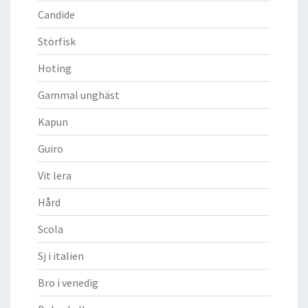
Candide
Störfisk
Hoting
Gammal unghäst
Kapun
Guiro
Vit lera
Hård
Scola
Sj i italien
Bro i venedig