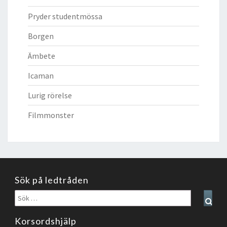
Pryder studentmössa
Borgen
Ämbete
Icaman
Lurig rörelse
Filmmonster
Sök på ledtråden
Sök
Sear
efter:
Korsordshjälp