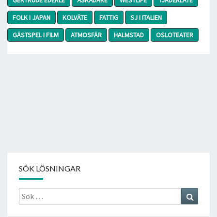
FOLK I JAPAN
KOLVÄTE
FATTIG
SJ I ITALIEN
GÄSTSPEL I FILM
ATMOSFÄR
HALMSTAD
OSLOTEATER
SÖK LÖSNINGAR
Sök
Search
efter: