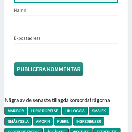
Namn
E-postadress
Några av de senaste tillagda korsordsfrågorna
MARIBOR
LURIG RÖRELSE
LIK LOGGIA
SMÄLEK
SMÅSYSSLA
AMORIN
PUERIL
INGREDIENSER
GERTRUDE EDERLE
ÅSKÅDARE
WESTLIFE
TJÄDERLÄTE