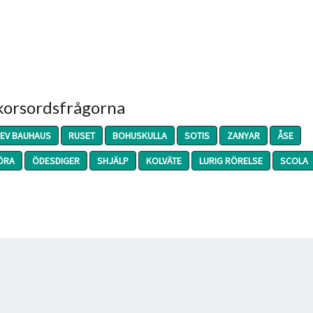
 korsordsfrågorna
EV BAUHAUS
RUSET
BOHUSKULLA
SOTIS
ZANYAR
ÅSE
ÖRA
ÖDESDIGER
SHJÄLP
KOLVÄTE
LURIG RÖRELSE
SCOLA