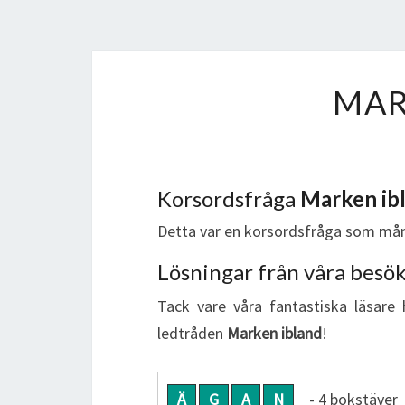
MAR
Korsordsfråga
Marken ib
Detta var en korsordsfråga som mån
Lösningar från våra besö
Tack vare våra fantastiska läsare 
ledtråden
Marken ibland
!
Ä
G
A
N
- 4 bokstäver