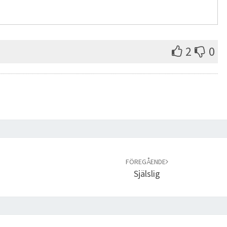
2
0
FÖREGÅENDE
Själslig