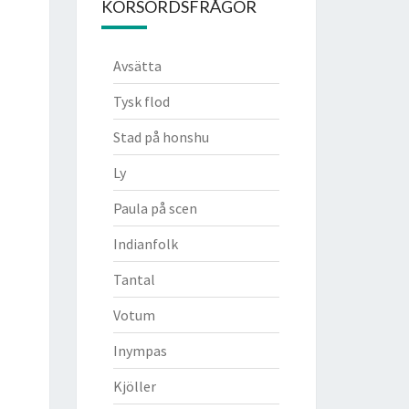
KORSORDSFRÅGOR
Avsätta
Tysk flod
Stad på honshu
Ly
Paula på scen
Indianfolk
Tantal
Votum
Inympas
Kjöller