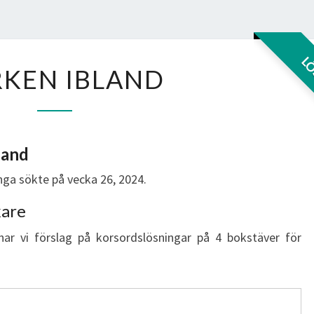
MARKEN
L
KEN IBLAND
IBLAND
land
ga sökte på vecka 26, 2024.
kare
har vi förslag på korsordslösningar på 4 bokstäver för