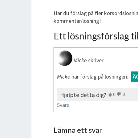
Har du förslag på fler korsordslösni
kommentar/lösning!
Ett lösningsförslag til
Micke
skriver:
Micke
har förslag på lösningen:
Ä
Hjälpte detta dig?
0
0
Svara
Lämna ett svar