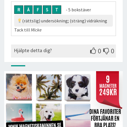
R
Ä
F
S
T
- 5 bokstäver
(rättslig) undersökning; (sträng) vidräkning
Tack till
Micke
0
0
Hjälpte detta dig?