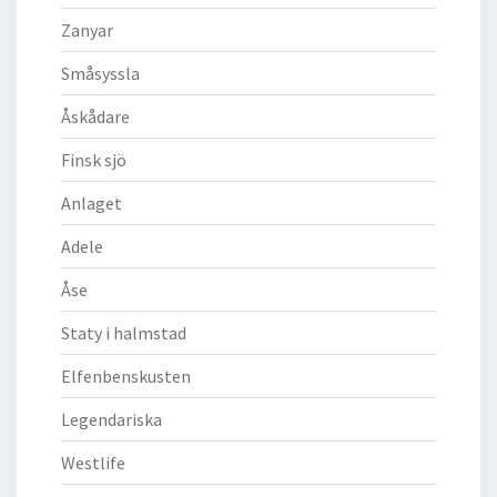
Zanyar
Småsyssla
Åskådare
Finsk sjö
Anlaget
Adele
Åse
Staty i halmstad
Elfenbenskusten
Legendariska
Westlife