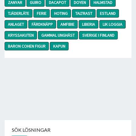
ZANYAR
GUIRO
DACAPOT
DOYEN
HALMSTAD
TJÄDERLÄTE
FERIE
HOTING
TALTRAST
ESTLAND
ANLAGET
FÄRDKNÄPP
AMFIBIE
LIBERIA
LIK LOGGIA
KRYSSAKUTEN
GAMMAL UNGHÄST
SVERIGE I FINLAND
BARON COHEN FIGUR
KAPUN
SÖK LÖSNINGAR