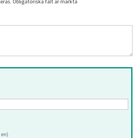
eras.
Obligatoriska fält är märkta
 en)