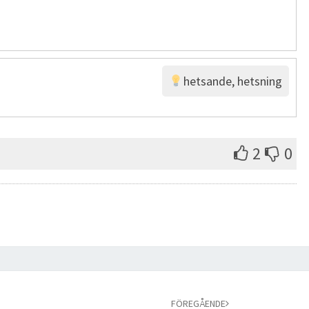
hetsande, hetsning
2
0
FÖREGÅENDE