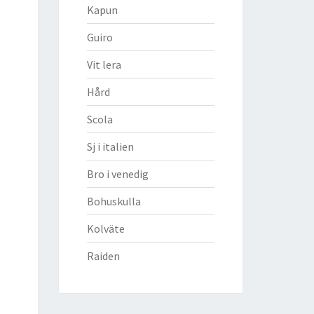
Kapun
Guiro
Vit lera
Hård
Scola
Sj i italien
Bro i venedig
Bohuskulla
Kolväte
Raiden