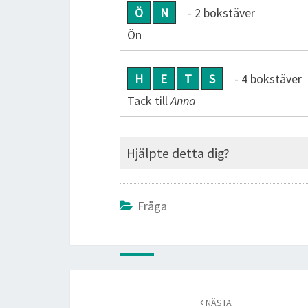
Ö
N
- 2 bokstäver
Ön
H
E
T
S
- 4 bokstäver
Tack till
Anna
Hjälpte detta dig?
Fråga
Post
navigation
NÄSTA