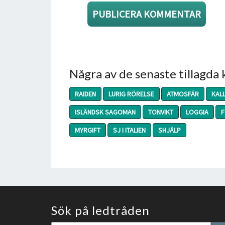
Några av de senaste tillagda
RAIDEN
LURIG RÖRELSE
ATMOSFÄR
KALL
ISLÄNDSK SAGOMAN
TONVIKT
LOGGIA
F
MYRGIFT
SJ I ITALIEN
SHJÄLP
Sök på ledtråden