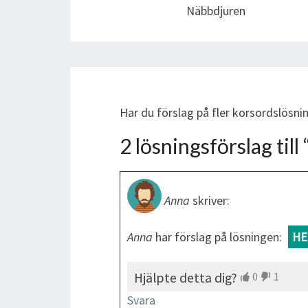
Näbbdjuren
Har du förslag på fler korsordslösni
2 lösningsförslag till 
Anna
skriver:
Anna
har förslag på lösningen:
HE
Hjälpte detta dig?
0
1
Svara