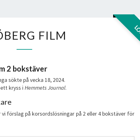
SJÖBERG
L
ÖBERG FILM
FILM
lm 2 bokstäver
ga sökte på vecka 18, 2024.
ett kryss i
Hemmets Journal
.
kare
 vi förslag på korsordslösningar på 2 eller 4 bokstäver för