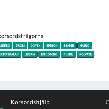
 korsordsfrågorna
SINNIG
DRÖM
DOYEN
EPIGON
SINGER
GUIRO
UJITASKALAN
LIBERIA
EN DOMINO
PUERIL
KOLVÄTE
Korsordshjälp
O