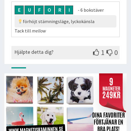
E
U
F
O
R
I
- 6 bokstäver
förhöjt stämningsläge, lyckokänsla
Tack till
mellow
1
0
Hjälpte detta dig?