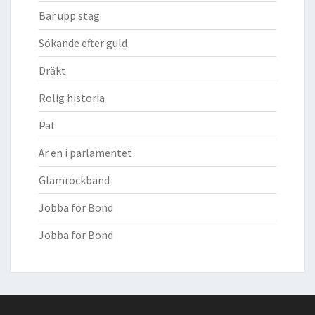
Bar upp stag
Sökande efter guld
Dräkt
Rolig historia
Pat
Är en i parlamentet
Glamrockband
Jobba för Bond
Jobba för Bond