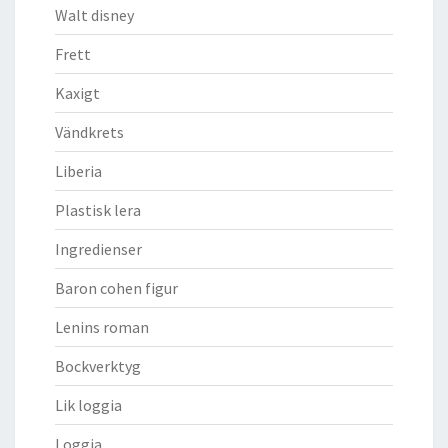
Walt disney
Frett
Kaxigt
Vändkrets
Liberia
Plastisk lera
Ingredienser
Baron cohen figur
Lenins roman
Bockverktyg
Lik loggia
Loggia