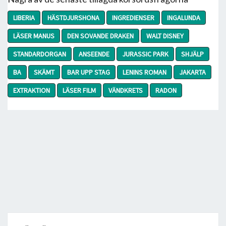
LIBERIA
HÄSTDJURSHONA
INGREDIENSER
INGALUNDA
LÄSER MANUS
DEN SOVANDE DRAKEN
WALT DISNEY
STANDARDORGAN
ANSEENDE
JURASSIC PARK
SHJÄLP
BA
SKÄMT
BAR UPP STAG
LENINS ROMAN
JAKARTA
EXTRAKTION
LÄSER FILM
VÄNDKRETS
RADON