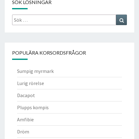
SÖK LÖSNINGAR
Sök
Search
efter:
POPULÄRA KORSORDSFRÅGOR
Sumpig myrmark
Lurig rörelse
Dacapot
Plupps kompis
Amfibie
Dröm