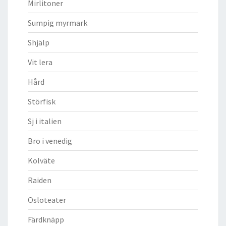
Mirlitoner
Sumpig myrmark
Shjälp
Vit lera
Hård
Störfisk
Sj i italien
Bro i venedig
Kolväte
Raiden
Osloteater
Färdknäpp