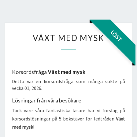
VÄXT
LÖST
VÄXT MED MYSK
MED
MYSK
Korsordsfråga
Växt med mysk
Detta var en korsordsfråga som många sökte på
vecka 01, 2026.
Lösningar från våra besökare
Tack vare våra fantastiska läsare har vi förslag på
korsordslösningar på 5 bokstäver för ledtråden
Växt
med mysk
!