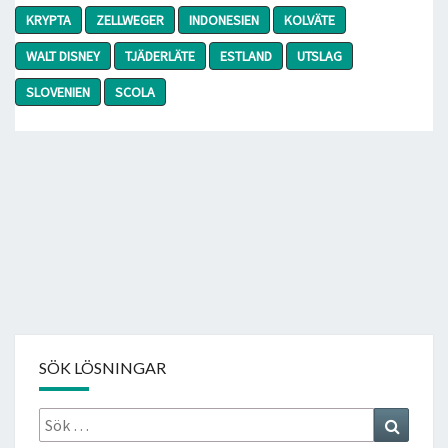
KRYPTA
ZELLWEGER
INDONESIEN
KOLVÄTE
WALT DISNEY
TJÄDERLÄTE
ESTLAND
UTSLAG
SLOVENIEN
SCOLA
SÖK LÖSNINGAR
Sök
Search
efter: