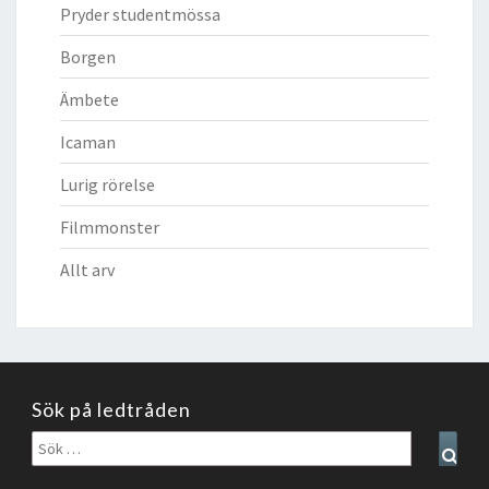
Pryder studentmössa
Borgen
Ämbete
Icaman
Lurig rörelse
Filmmonster
Allt arv
Sök på ledtråden
Sök
Sear
efter: