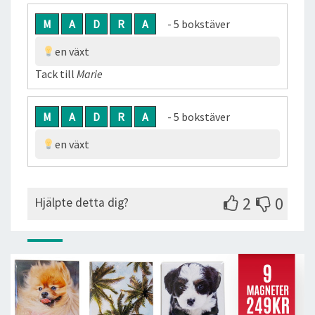
M
A
D
R
A
- 5 bokstäver
en växt
Tack till
Marie
M
A
D
R
A
- 5 bokstäver
en växt
2
0
Hjälpte detta dig?