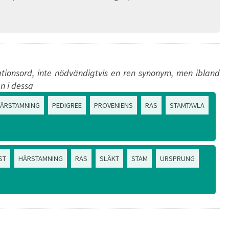
tionsord, inte nödvändigtvis en ren synonym, men ibland
n i dessa
ÄRSTAMNING
PEDIGREE
PROVENIENS
RAS
STAMTAVLA
ST
HÄRSTAMNING
RAS
SLÄKT
STAM
URSPRUNG