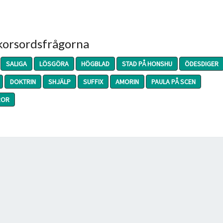
 korsordsfrågorna
SALIGA
LÖSGÖRA
HÖGBLAD
STAD PÅ HONSHU
ÖDESDIGER
DOKTRIN
SHJÄLP
SUFFIX
AMORIN
PAULA PÅ SCEN
ROR