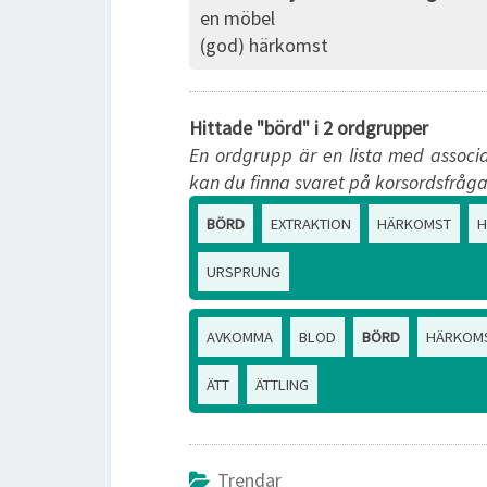
en möbel
(god) härkomst
Hittade "börd" i 2 ordgrupper
En ordgrupp är en lista med associa
kan du finna svaret på korsordsfråga
BÖRD
EXTRAKTION
HÄRKOMST
H
URSPRUNG
AVKOMMA
BLOD
BÖRD
HÄRKOM
ÄTT
ÄTTLING
Trendar