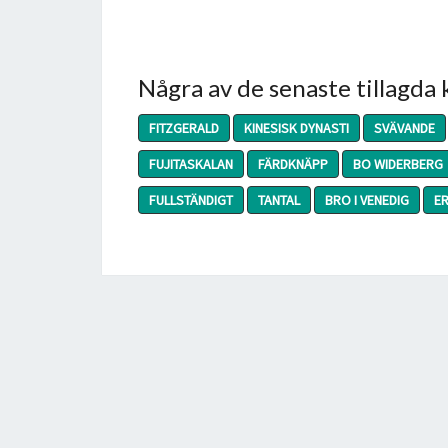
Några av de senaste tillagda
FITZGERALD
KINESISK DYNASTI
SVÄVANDE
FUJITASKALAN
FÄRDKNÄPP
BO WIDERBERG
FULLSTÄNDIGT
TANTAL
BRO I VENEDIG
E