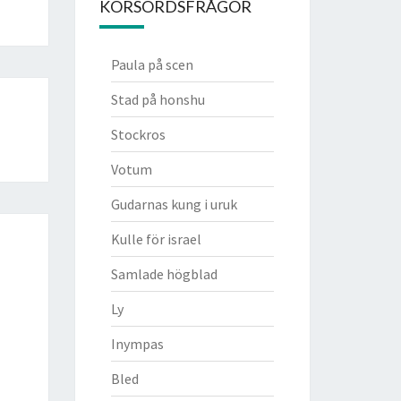
KORSORDSFRÅGOR
Paula på scen
Stad på honshu
Stockros
Votum
Gudarnas kung i uruk
Kulle för israel
Samlade högblad
Ly
Inympas
Bled