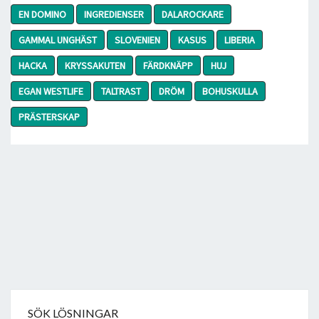
EN DOMINO
INGREDIENSER
DALAROCKARE
GAMMAL UNGHÄST
SLOVENIEN
KASUS
LIBERIA
HACKA
KRYSSAKUTEN
FÄRDKNÄPP
HUJ
EGAN WESTLIFE
TALTRAST
DRÖM
BOHUSKULLA
PRÄSTERSKAP
SÖK LÖSNINGAR