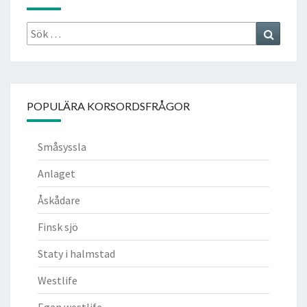
Sök
Search
efter:
POPULÄRA KORSORDSFRÅGOR
Småsyssla
Anlaget
Åskådare
Finsk sjö
Staty i halmstad
Westlife
Egan westlife