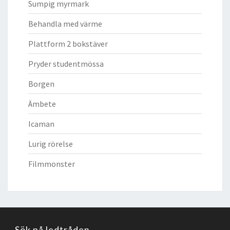
Sumpig myrmark
Behandla med värme
Plattform 2 bokstäver
Pryder studentmössa
Borgen
Ämbete
Icaman
Lurig rörelse
Filmmonster
Sök på ledtråden