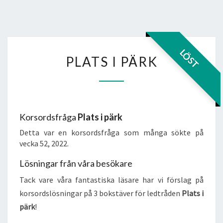
PLATS
LÖST
PLATS I PÄRK
I
PÄRK
Korsordsfråga
Plats i pärk
Detta var en korsordsfråga som många sökte på
vecka 52, 2022.
Lösningar från våra besökare
Tack vare våra fantastiska läsare har vi förslag på
korsordslösningar på 3 bokstäver för ledtråden
Plats i
pärk
!