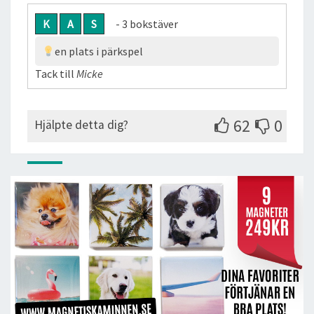
K
A
S
- 3 bokstäver
en plats i pärkspel
Tack till
Micke
62
0
Hjälpte detta dig?